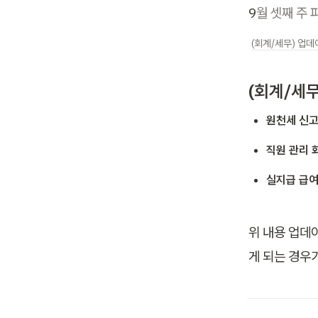
9
월 셋째 주
(회계/세무) 업데
(회계/세
원천세 신고
직원 관리 
실지급 급여
위 내용 업데
게 되는 경우